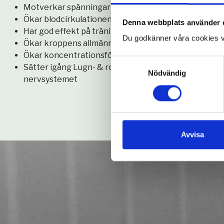
Motverkar spänningar vid smärttillstånd
Ökar blodcirkulationen i musklerna
Denna webbplats använder 
Har god effekt på träningsvärk och ansträngda mus
Du godkänner våra cookies v
Ökar kroppens allmänna välbefinnande
Ökar koncentrationsförmågan
Samtyckesval
Sätter igång Lugn- & rosystemet, dvs har en lugnan
Nödvändig
nervsystemet
Avvisa