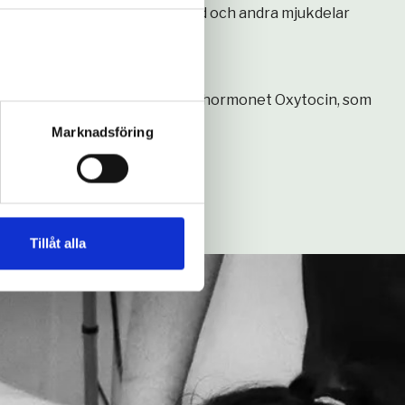
r efter skador i muskelvävnad och andra mjukdelar
ännedom
nare andning
et
ffekt på kroppen, ökar peptidhormonet Oxytocin, som
Marknadsföring
Tillåt alla