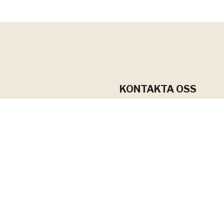
KONTAKTA OSS
E-post
info@gfpm.se
Fakturafrågor
ekonomi@gfpm.se
Telefon
026 – 10 16 00
Telefontider
Måndag – Torsdag
10:00-12:00