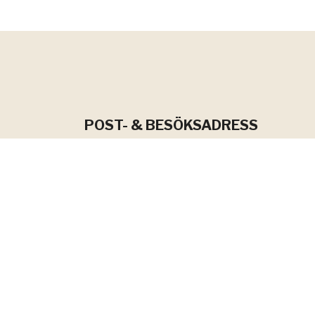
POST- & BESÖKSADRESS
Hantverkargatan 33
803 23 Gävle
Endast bokade besök:
kl 08-17
Lunchstängt:
kl 12-13
Besökskod till entrédörrarna fås vid
bokningen.
Entré för personer med nedsatt
rörlighet/ tillgänglighetsanpassad