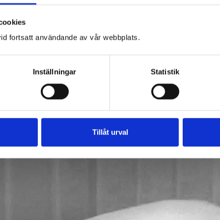
Motverkar ärrbildninga
Ger en ökad kroppsk
cookies
kler i idrottssammanhang
Ger en djupare och lug
id fortsatt användande av vår webbplats.
Stärker immunförsvar
Har en avslappnande e
de effekt på det autonoma
ger välbehag.
Inställningar
Statistik
Tillåt urval