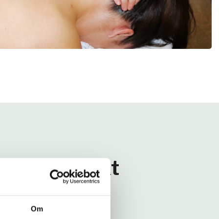
ggande effekt
Om
ka och elastiska