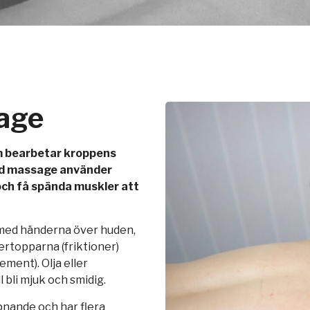
age
m bearbetar kroppens
Vid massage använder
och få spända muskler att
med händerna över huden,
ertopparna (friktioner)
ement). Olja eller
bli mjuk och smidig.
nande och har flera