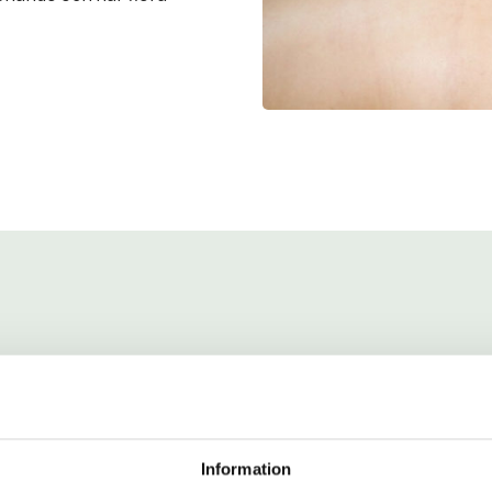
biliterande och föreby
Motverkar stress
Information
Gör spända muskler mju