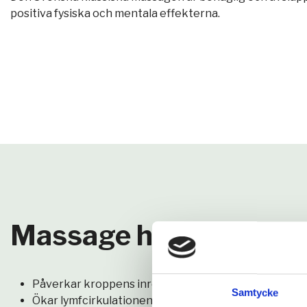
positiva fysiska och mentala effekterna.
Massage har både reha
Påverkar kroppens inre organ på ett positivt sätt
Samtycke
Ökar lymfcirkulationen