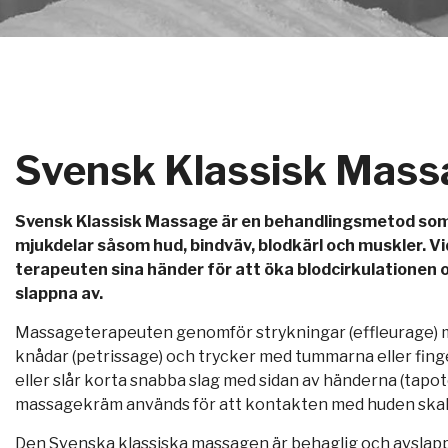
Svensk Klassisk Mass
Svensk Klassisk Massage är en behandlingsmetod so
mjukdelar såsom hud, bindväv, blodkärl och muskler. 
terapeuten sina händer för att öka blodcirkulationen 
slappna av.
Massageterapeuten genomför strykningar (effleurage) 
knådar (petrissage) och trycker med tummarna eller fing
eller slår korta snabba slag med sidan av händerna (tapot
massagekräm används för att kontakten med huden skall 
Den Svenska klassiska massagen är behaglig och avslapp