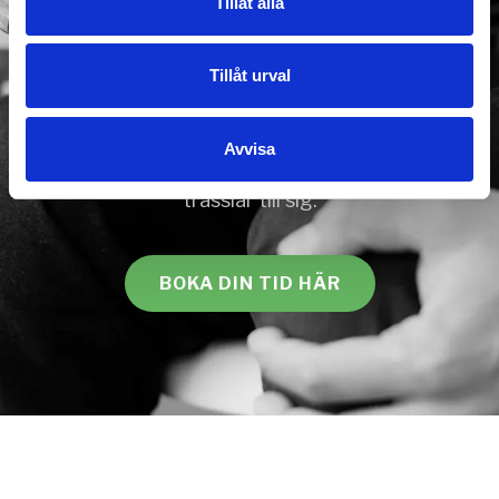
Tillåt alla
Den hjälp du behöver.
Tillåt urval
Din mottagning för psykisk & fysisk hälsa i Gävle.
Med empati, erfarenhet och en bred kunskap kan
Avvisa
vi erbjuda dig den hjälp du behöver när livet
trasslar till sig.
BOKA DIN TID HÄR