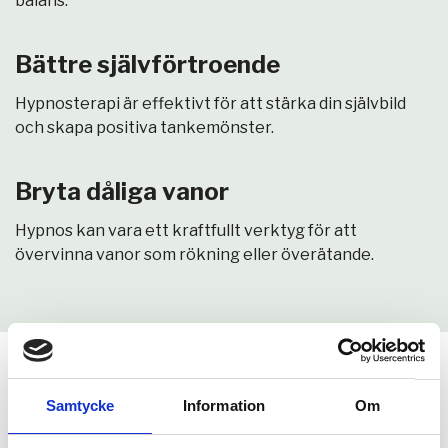
balans.
Bättre självförtroende
Hypnosterapi är effektivt för att stärka din självbild
och skapa positiva tankemönster.
Bryta dåliga vanor
Hypnos kan vara ett kraftfullt verktyg för att
övervinna vanor som rökning eller överätande.
Samtycke
Information
Om
Hur går det till?