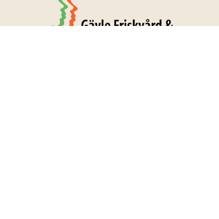
KONTAKTA OSS
E-post
info@gfpm.se
Fakturafrågor
ekonomi@gfpm.se
Telefon
026 – 10 16 00